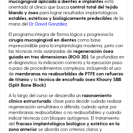
mucogingival aplicada a dientes e implantes
está
orientado al clínico que busca
control total del tejido
blando y óseo
para lograr resultados implantológicos
estables, estéticos y biológicamente predecibles
de la
mano del
Dr. David González.
El programa integra de forma lógica y progresiva la
cirugía mucogingival en dientes
como base
imprescindible para la implantología moderna, junto con
las técnicas más avanzadas de
regeneración ósea
guiada en tres dimensiones (ROG 3D)
. Se profundiza en
el diagnóstico, la indicación correcta y la ejecución paso
a paso de procedimientos complejos, incluyendo el uso
de
membranas no reabsorbibles de PTFE con refuerzo
de titanio
y la
técnica de encofrado óseo Khoury SBB
(Split Bone Block)
.
A lo largo del curso se desarrolla un
razonamiento
clínico estructurado
, clave para decidir cuándo realizar
regeneración simultánea o diferida, cuándo optar por
membranas reabsorbibles o no reabsorbibles y cuándo
indicar técnicas con bloques autógenos. El tratamiento
del
fracaso implantológico biológico y estético en la
zona anterior
se aborda con criterios claros y