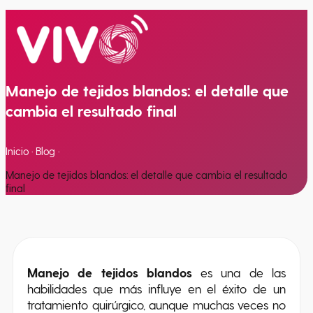
Estancias clínicas
Manejo de tejidos blandos: el detalle que
cambia el resultado final
Inicio
·
Blog
·
Manejo de tejidos blandos: el detalle que cambia el resultado
final
Manejo de tejidos blandos
es una de las
habilidades que más influye en el éxito de un
tratamiento quirúrgico, aunque muchas veces no