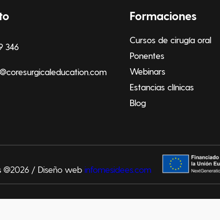
to
Formaciones
Cursos de cirugía oral
9 346
Ponentes
Webinars
@coresurgicaleducation.com
Estancias clínicas
Blog
os @2026 / Diseño web
infomesidees.com