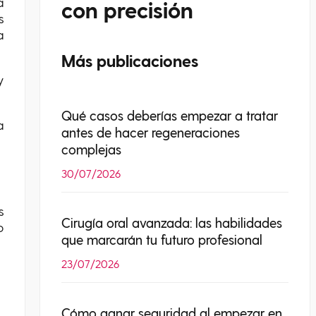
a
con precisión
s
a
Más publicaciones
y
Qué casos deberías empezar a tratar
a
antes de hacer regeneraciones
complejas
30/07/2026
s
Cirugía oral avanzada: las habilidades
o
que marcarán tu futuro profesional
23/07/2026
Cómo ganar seguridad al empezar en