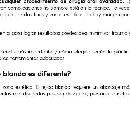
 cualquier procedimiento de cirugía oral avanzada.
L
e con complicaciones no siempre está en la técnica… a vece
lgajos, tejidos finos y zonas estéticas, no hay margen par
tal para lograr resultados predecibles, minimizar trauma 
 blando más importante y cómo elegirlo según tu práctic
tas las herramientas adecuadas.
o blando es diferente?
 zona estética. El tejido blando requiere un abordaje má
entos mal diseñados pueden desgarrar, presionar o inclus