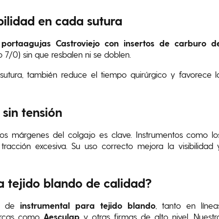
bilidad en cada sutura
s
portaagujas Castroviejo con insertos de carburo d
 7/0) sin que resbalen ni se doblen.
utura, también reduce el tiempo quirúrgico y favorece l
sin tensión
os márgenes del colgajo es clave. Instrumentos como lo
tracción excesiva. Su uso correcto mejora la visibilidad 
 tejido blando de calidad?
ca de
instrumental para tejido blando
, tanto en línea
marcas como
Aesculap
y otras firmas de alto nivel. Nuestr