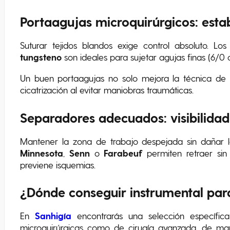
Portaagujas microquirúrgicos: esta
Suturar tejidos blandos exige control absoluto. Lo
tungsteno
son ideales para sujetar agujas finas (6/0 o
Un buen portaagujas no solo mejora la técnica de s
cicatrización al evitar maniobras traumáticas.
Separadores adecuados: visibilidad 
Mantener la zona de trabajo despejada sin dañar l
Minnesota
,
Senn
o
Farabeuf
permiten retraer sin 
previene isquemias.
¿Dónde conseguir instrumental para
En
Sanhigía
encontrarás una selección específi
microquirúrgicas como de cirugía avanzada, de 