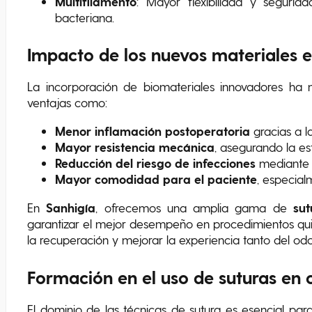
Multifilamento
: Mayor flexibilidad y seguri
bacteriana.
Impacto de los nuevos materiales en
La incorporación de biomateriales innovadores ha 
ventajas como:
Menor inflamación postoperatoria
gracias a l
Mayor resistencia mecánica
, asegurando la est
Reducción del riesgo de infecciones
mediante s
Mayor comodidad para el paciente
, especial
En
Sanhig
í
a
, ofrecemos una amplia gama de
sut
garantizar el mejor desempeño en procedimientos quir
la recuperación y mejorar la experiencia tanto del o
Formación en el uso de suturas en c
El dominio de las técnicas de sutura es esencial para 