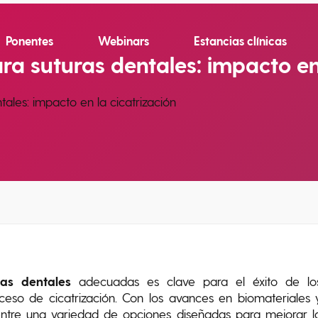
Ponentes
Webinars
Estancias clínicas
ra suturas dentales: impacto en 
ales: impacto en la cicatrización
ras dentales
adecuadas es clave para el éxito de lo
oceso de cicatrización. Con los avances en biomateriales 
 entre una variedad de opciones diseñadas para mejorar l