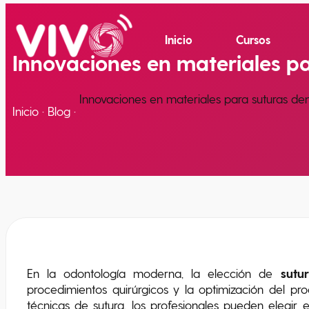
Inicio
Cursos
Innovaciones en materiales pa
Innovaciones en materiales para suturas dent
Inicio
·
Blog
·
En la odontología moderna, la elección de
sutu
procedimientos quirúrgicos y la optimización del pr
técnicas de sutura, los profesionales pueden elegir