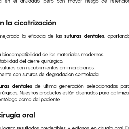
dad en el anudado, pero con mayor riesgo de retenció
 la cicatrización
mejorado la eficacia de las
suturas dentales
, aportand
a biocompatibilidad de los materiales modernos.
abilidad del cierre quirúrgico.
uturas con recubrimientos antimicrobianos.
mente con suturas de degradación controlada.
uras dentales
de última generación, seleccionadas par
úrgicos. Nuestros productos están diseñados para optimiza
dontólogo como del paciente.
irugía oral
lograr resultados predecibles y exitosos en cirugía oral. E