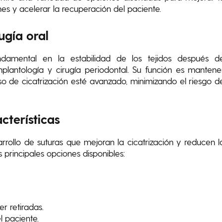
ones y acelerar la recuperación del paciente.
ugía oral
mental en la estabilidad de los tejidos después d
mplantología y cirugía periodontal. Su función es mantene
o de cicatrización esté avanzado, minimizando el riesgo d
cterísticas
rrollo de suturas que mejoran la cicatrización y reducen l
 principales opciones disponibles:
r retiradas.
 paciente.